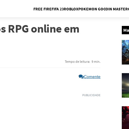
FREE FIRE
FIFA 23
ROBLOX
POKEMON GO
COIN MASTER
Me
os RPG online em
Ma
Tempo de leitura:
9 min.
Comente