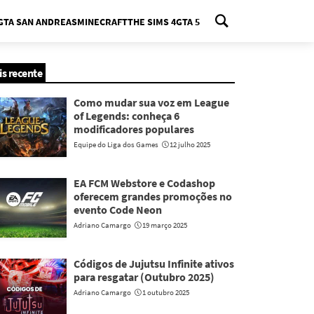
GTA SAN ANDREAS
MINECRAFT
THE SIMS 4
GTA 5
nu
is recente
Como mudar sua voz em League
of Legends: conheça 6
modificadores populares
Equipe do Liga dos Games
12 julho 2025
EA FCM Webstore e Codashop
oferecem grandes promoções no
evento Code Neon
Adriano Camargo
19 março 2025
Códigos de Jujutsu Infinite ativos
para resgatar (Outubro 2025)
Adriano Camargo
1 outubro 2025