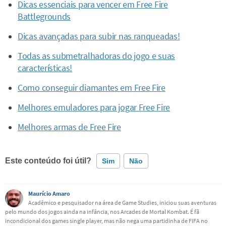
Dicas essenciais para vencer em Free Fire
Battlegrounds
Dicas avançadas para subir nas ranqueadas!
Todas as submetralhadoras do jogo e suas
características!
Como conseguir diamantes em Free Fire
Melhores emuladores para jogar Free Fire
Melhores armas de Free Fire
Este conteúdo foi útil?
Sim
Não
Este conteúdo contém informação incorreta
Maurício Amaro
Acadêmico e pesquisador na área de Game Studies, iniciou suas aventuras
pelo mundo dos jogos ainda na infância, nos Arcades de Mortal Kombat. É fã
Este conteúdo não tem a informação que procuro
incondicional dos games single player, mas não nega uma partidinha de FIFA no