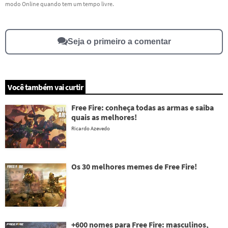
modo Online quando tem um tempo livre.
Outro
Seja o primeiro a comentar
Você também vai curtir
Free Fire: conheça todas as armas e saiba
quais as melhores!
Ricardo Azevedo
Os 30 melhores memes de Free Fire!
+600 nomes para Free Fire: masculinos,