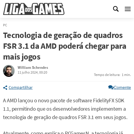
Me
PC
Tecnologia de geração de quadros
FSR 3.1 da AMD poderá chegar para
mais jogos
William Schendes
11 julho 2024, 00:20
Tempo de leitura:
1 min.
Compartilhar
Comente
A AMD lançou o novo pacote de software FidelityFX SDK
1.1, permitindo que os desenvolvedores implementem a
tecnologia de geração de quadros FSR 3.1 em seus jogos.
Atualmente, como explica o PCGamesN, a tecnologia já