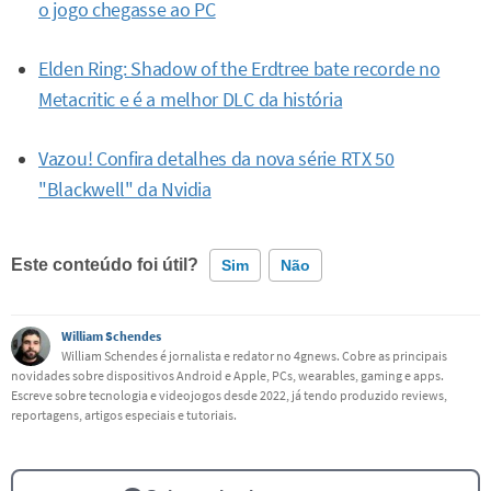
o jogo chegasse ao PC
Elden Ring: Shadow of the Erdtree bate recorde no
Metacritic e é a melhor DLC da história
Vazou! Confira detalhes da nova série RTX 50
"Blackwell" da Nvidia
Este conteúdo foi útil?
Sim
Não
Este conteúdo contém informação incorreta
William Schendes
William Schendes é jornalista e redator no 4gnews. Cobre as principais
novidades sobre dispositivos Android e Apple, PCs, wearables, gaming e apps.
Este conteúdo não tem a informação que procuro
Escreve sobre tecnologia e videojogos desde 2022, já tendo produzido reviews,
reportagens, artigos especiais e tutoriais.
Outro