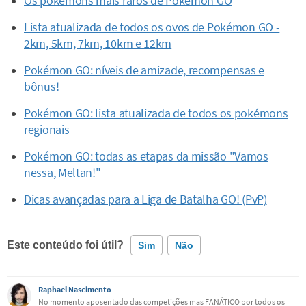
Os pokémons mais raros de Pokémon GO
Lista atualizada de todos os ovos de Pokémon GO -
2km, 5km, 7km, 10km e 12km
Pokémon GO: níveis de amizade, recompensas e
bônus!
Pokémon GO: lista atualizada de todos os pokémons
regionais
Pokémon GO: todas as etapas da missão "Vamos
nessa, Meltan!"
Dicas avançadas para a Liga de Batalha GO! (PvP)
Este conteúdo foi útil?
Sim
Não
Este conteúdo contém informação incorreta
Raphael Nascimento
No momento aposentado das competições mas FANÁTICO por todos os