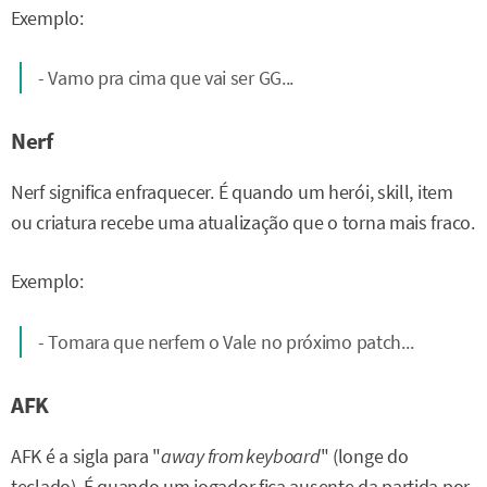
Exemplo:
- Vamo pra cima que vai ser GG...
Nerf
Nerf significa enfraquecer. É quando um herói, skill, item
ou criatura recebe uma atualização que o torna mais fraco.
Exemplo:
- Tomara que nerfem o Vale no próximo patch...
AFK
AFK é a sigla para "
away from keyboard
" (longe do
teclado). É quando um jogador fica ausente da partida por