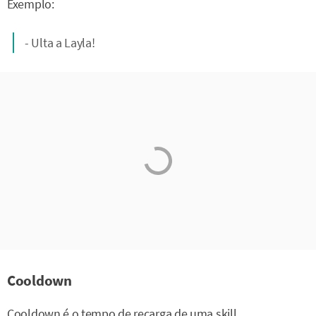
Exemplo:
- Ulta a Layla!
Cooldown
Cooldown é o tempo de recarga de uma skill.