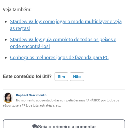
Veja também:
Stardew Valley: como jogar o modo multiplayer e veja
as regras!
Stardew Valley: guia completo de todos os peixes e
onde encontrá-los!
Conheça os melhores jogos de fazenda para PC
Este conteúdo foi útil?
Sim
Não
Este conteúdo contém informação incorreta
Raphael Nascimento
No momento aposentado das competições mas FANÁTICO por todos os
eSports, seja FPS, de luta, estratégia, etc.
Este conteúdo não tem a informação que procuro
Outro
Seja o primeiro a comentar